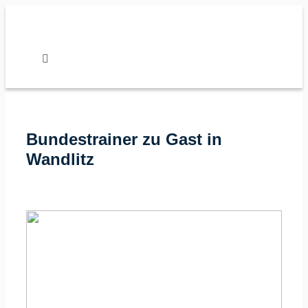
Zum
Inhalt
springen
Toggle
Navigation
Nachrichten
Bundestrainer zu Gast in
Verband
Wandlitz
Vereine
Karate
Kalender