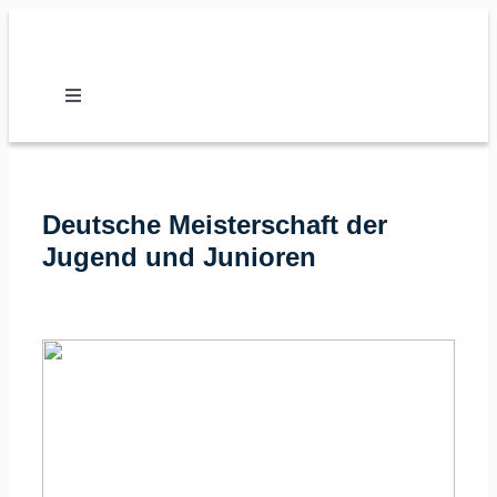
Zum
Inhalt
springen
Toggle
Navigation
Nachrichten
Deutsche Meisterschaft der
Verband
Jugend und Junioren
Vereine
Karate
Kalender