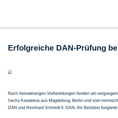
Zum
Inhalt
springen
Erfolgreiche DAN-Prüfung b
Nach monatelangen Vorbereitungen fanden am vergangene
Sechs Karatekas aus Magdeburg, Berlin und vom heimischen 
DAN und Reinhard Schmidt 6. DAN. Als Beisitzer fungiert