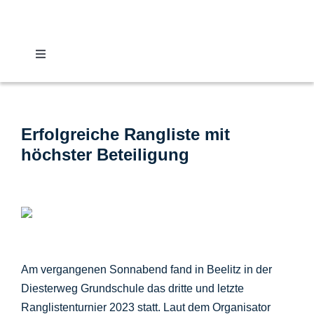
Zum
Inhalt
springen
Toggle
Navigation
Nachrichten
Erfolgreiche Rangliste mit
Verband
höchster Beteiligung
Vereine
Karate
Am vergangenen Sonnabend fand in Beelitz in der
Kalender
Diesterweg Grundschule das dritte und letzte
Ranglistenturnier 2023 statt. Laut dem Organisator