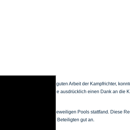
enden Verein und der sehr guten Arbeit der Kampfrichter, konn
hrt werden. An dieser Stelle ausdrücklich einen Dank an die K
fanden nachdem Ende des jeweiligen Pools stattfand. Diese R
t und kam seit dem bei den Beteiligten gut an.