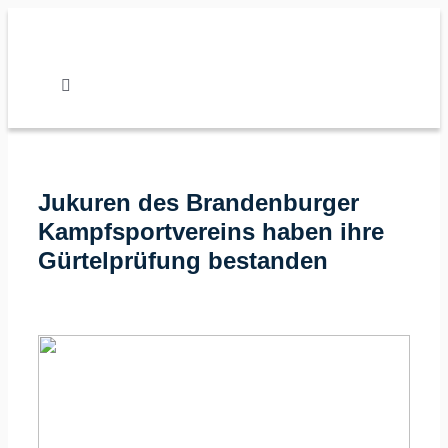
Zum
Inhalt
springen
Toggle
Navigation
Nachrichten
Jukuren des Brandenburger
Verband
Kampfsportvereins haben ihre
Gürtelprüfung bestanden
Vereine
Karate
Kalender