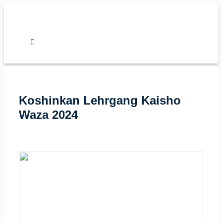
Zum
Inhalt
springen
Toggle
Navigation
Nachrichten
Koshinkan Lehrgang Kaisho
Verband
Waza 2024
Vereine
Karate
Kalender