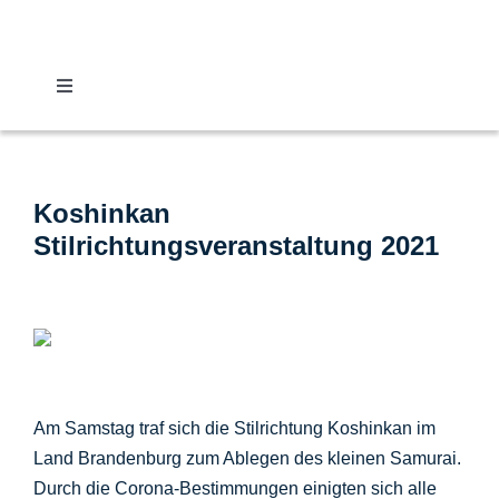
Zum
Inhalt
springen
Toggle
Navigation
Nachrichten
Koshinkan
Verband
Stilrichtungsveranstaltung 2021
Vereine
Karate
Am Samstag traf sich die Stilrichtung Koshinkan im
Kalender
Land Brandenburg zum Ablegen des kleinen Samurai.
Durch die Corona-Bestimmungen einigten sich alle