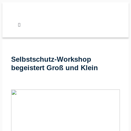
Zum
Inhalt
springen
Toggle
Navigation
Nachrichten
Selbstschutz-Workshop
Verband
begeistert Groß und Klein
Vereine
Karate
Kalender