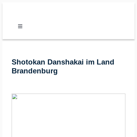
Zum
Inhalt
springen
Toggle
Navigation
Nachrichten
Shotokan Danshakai im Land
Verband
Brandenburg
Vereine
Karate
Kalender