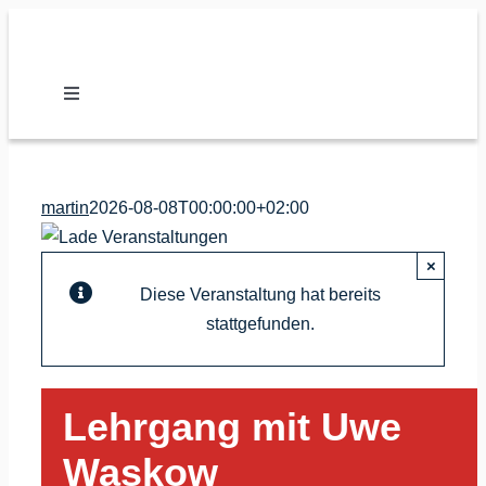
Zum
Inhalt
springen
Toggle
Navigation
Nachrichten
martin
2026-08-08T00:00:00+02:00
Verband
×
Vereine
Diese Veranstaltung hat bereits
stattgefunden.
Karate
Lehrgang mit Uwe
Kalender
Waskow