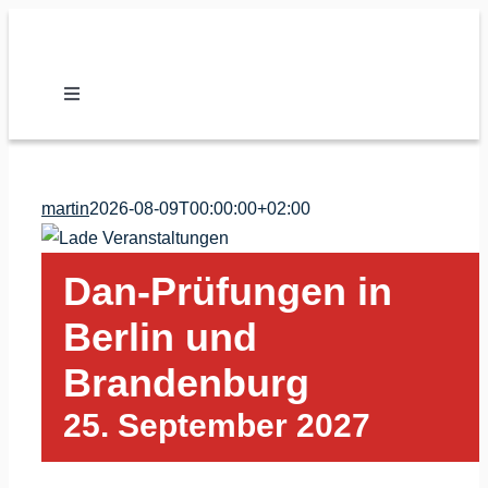
Zum
Inhalt
springen
Toggle
Navigation
Nachrichten
martin
2026-08-09T00:00:00+02:00
Verband
Dan-Prüfungen in
Vereine
Berlin und
Karate
Brandenburg
25. September 2027
Kalender