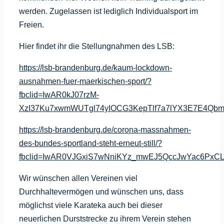
werden. Zugelassen ist lediglich Individualsport im
Freien.
Hier findet ihr die Stellungnahmen des LSB:
https://lsb-brandenburg.de/kaum-lockdown-
ausnahmen-fuer-maerkischen-sport/?
fbclid=IwAR0kJ07rzM-
XzI37Ku7xwmWUTgl74yIOCG3KepTlf7a7lYX3E7E4Qbm
https://lsb-brandenburg.de/corona-massnahmen-
des-bundes-sportland-steht-erneut-still/?
fbclid=IwAR0VJGxiS7wNniKYz_mwEJ5QccJwYac6PxC
Wir wünschen allen Vereinen viel
Durchhaltevermögen und wünschen uns, dass
möglichst viele Karateka auch bei dieser
neuerlichen Durststrecke zu ihrem Verein stehen