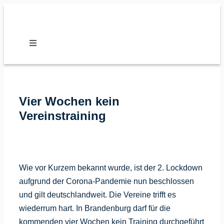
Zum
Inhalt
springen
Toggle
Navigation
Nachrichten
Vier Wochen kein
Verband
Vereinstraining
Vereine
Wie vor Kurzem bekannt wurde, ist der 2. Lockdown
Karate
aufgrund der Corona-Pandemie nun beschlossen
und gilt deutschlandweit. Die Vereine trifft es
Kalender
wiederrum hart. In Brandenburg darf für die
kommenden vier Wochen kein Training durchgeführt