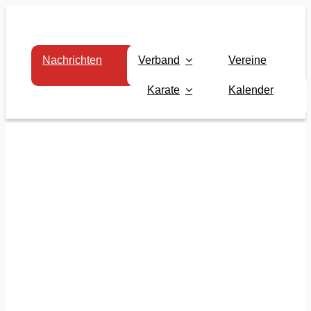
Zum
Inhalt
springen
Nachrichten
Verband
Vereine
Karate
Kalender
mit
sen