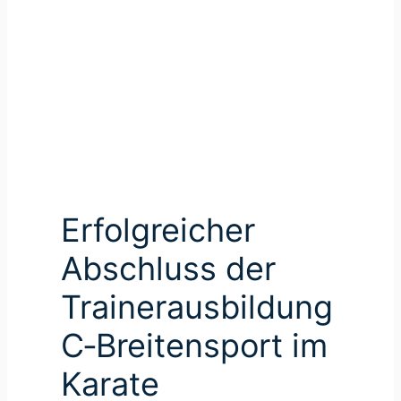
ng
im
and
rg
Erfolgreicher
Abschluss der
Trainerausbildung
C‑Breitensport im
Karate