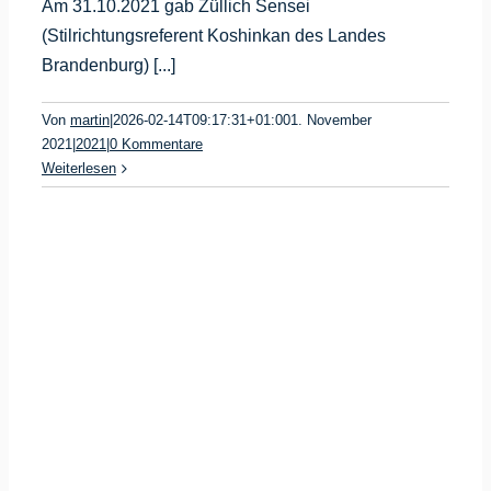
Am 31.10.2021 gab Züllich Sensei
(Stilrichtungsreferent Koshinkan des Landes
Brandenburg) [...]
Von
martin
|
2026-02-14T09:17:31+01:00
1. November
2021
|
2021
|
0 Kommentare
Weiterlesen
g